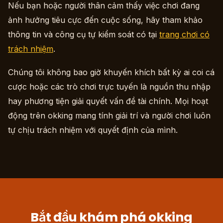
Nếu bạn hoặc người thân cảm thấy việc chơi đang
ảnh hưởng tiêu cực đến cuộc sống, hãy tham khảo
thông tin và công cụ tự kiểm soát có tại
trang chơi có
trách nhiệm
.
Chúng tôi không bao giờ khuyến khích bất kỳ ai coi cá
cược hoặc các trò chơi trực tuyến là nguồn thu nhập
hay phương tiện giải quyết vấn đề tài chính. Mọi hoạt
động trên okking mang tính giải trí và người chơi luôn
tự chịu trách nhiệm với quyết định của mình.
Bắt đầu khám phá okking