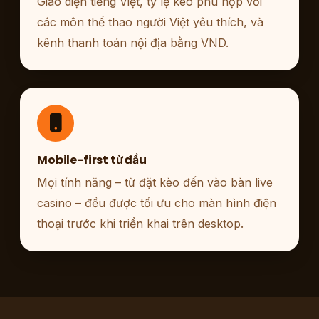
Giao diện tiếng Việt, tỷ lệ kèo phù hợp với
các môn thể thao người Việt yêu thích, và
kênh thanh toán nội địa bằng VND.
Mobile-first từ đầu
Mọi tính năng – từ đặt kèo đến vào bàn live
casino – đều được tối ưu cho màn hình điện
thoại trước khi triển khai trên desktop.