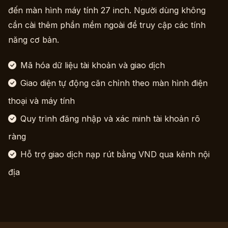
đến màn hình máy tính 27 inch. Người dùng không
cần cài thêm phần mềm ngoài để truy cập các tính
năng cơ bản.
Mã hóa dữ liệu tài khoản và giao dịch
Giao diện tự động căn chỉnh theo màn hình điện
thoại và máy tính
Quy trình đăng nhập và xác minh tài khoản rõ
ràng
Hỗ trợ giao dịch nạp rút bằng VND qua kênh nội
địa