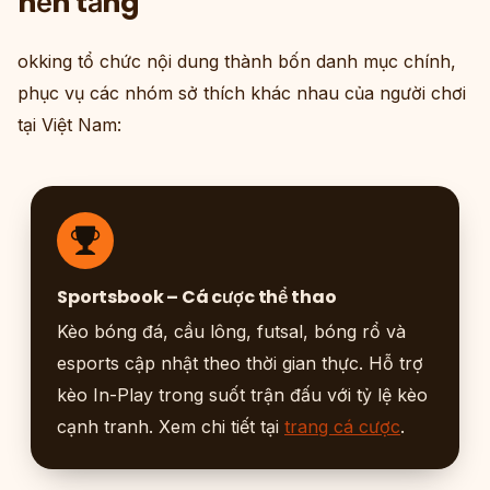
nền tảng
okking tổ chức nội dung thành bốn danh mục chính,
phục vụ các nhóm sở thích khác nhau của người chơi
tại Việt Nam:
Sportsbook – Cá cược thể thao
Kèo bóng đá, cầu lông, futsal, bóng rổ và
esports cập nhật theo thời gian thực. Hỗ trợ
kèo In-Play trong suốt trận đấu với tỷ lệ kèo
cạnh tranh. Xem chi tiết tại
trang cá cược
.