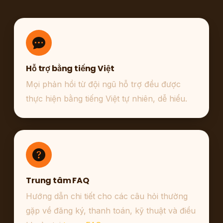
Hỗ trợ bằng tiếng Việt
Mọi phản hồi từ đội ngũ hỗ trợ đều được
thực hiện bằng tiếng Việt tự nhiên, dễ hiểu.
Trung tâm FAQ
Hướng dẫn chi tiết cho các câu hỏi thường
gặp về đăng ký, thanh toán, kỹ thuật và điều