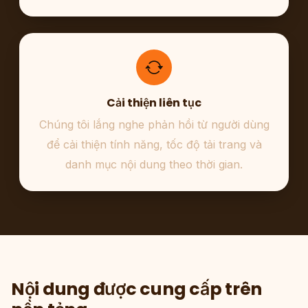
Cải thiện liên tục
Chúng tôi lắng nghe phản hồi từ người dùng
để cải thiện tính năng, tốc độ tải trang và
danh mục nội dung theo thời gian.
Nội dung được cung cấp trên