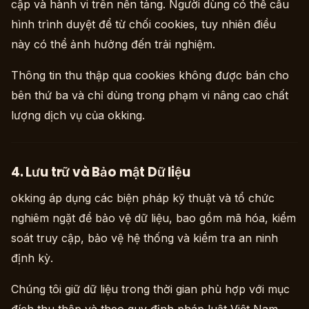
cập và hành vi trên nền tảng. Người dùng có thể cấu
hình trình duyệt để từ chối cookies, tuy nhiên điều
này có thể ảnh hưởng đến trải nghiệm.
Thông tin thu thập qua cookies không được bán cho
bên thứ ba và chỉ dùng trong phạm vi nâng cao chất
lượng dịch vụ của okking.
4. Lưu trữ và Bảo mật Dữ liệu
okking áp dụng các biện pháp kỹ thuật và tổ chức
nghiêm ngặt để bảo vệ dữ liệu, bao gồm mã hóa, kiểm
soát truy cập, bảo vệ hệ thống và kiểm tra an ninh
định kỳ.
Chúng tôi giữ dữ liệu trong thời gian phù hợp với mục