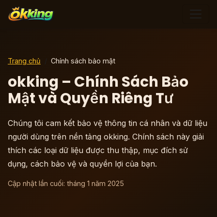
Trang chủ
Chính sách bảo mật
okking – Chính Sách Bảo
Mật và Quyền Riêng Tư
Chúng tôi cam kết bảo vệ thông tin cá nhân và dữ liệu
người dùng trên nền tảng okking. Chính sách này giải
thích các loại dữ liệu được thu thập, mục đích sử
dụng, cách bảo vệ và quyền lợi của bạn.
Cập nhật lần cuối: tháng 1 năm 2025