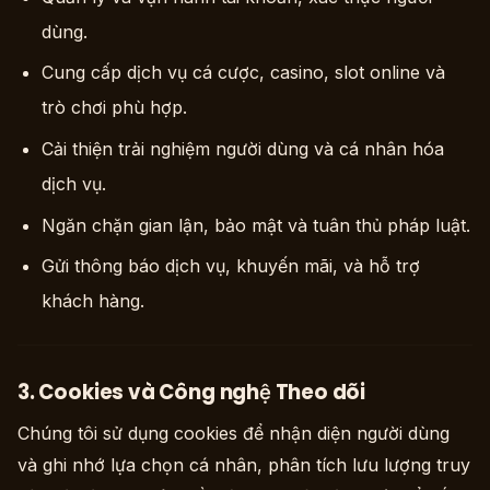
dùng.
Cung cấp dịch vụ cá cược, casino, slot online và
trò chơi phù hợp.
Cải thiện trải nghiệm người dùng và cá nhân hóa
dịch vụ.
Ngăn chặn gian lận, bảo mật và tuân thủ pháp luật.
Gửi thông báo dịch vụ, khuyến mãi, và hỗ trợ
khách hàng.
3. Cookies và Công nghệ Theo dõi
Chúng tôi sử dụng cookies để nhận diện người dùng
và ghi nhớ lựa chọn cá nhân, phân tích lưu lượng truy